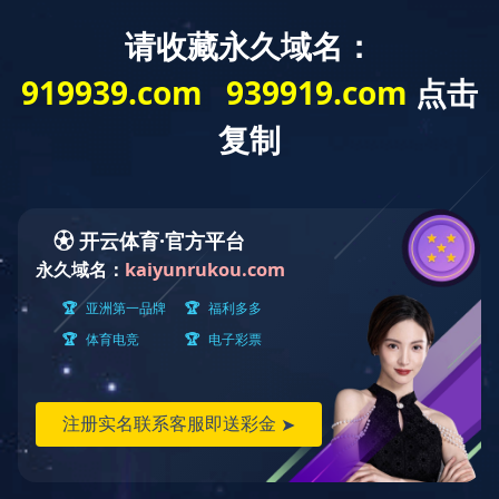
ky体育(中国)官方网站为您主要提供
云南制冷设备
，云南制冷剂，云南冷库工程等相
云南冷库安
优质冷库，做足
首页
关于我们
ky体育(中国)官方
ky体育(中国
网站
网站
关键词：
云南冷库
云南冷库价格
云南冷库工程
ky体育(中国)官方网站