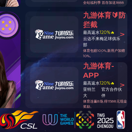
 17:20:01
2.html
13888709601