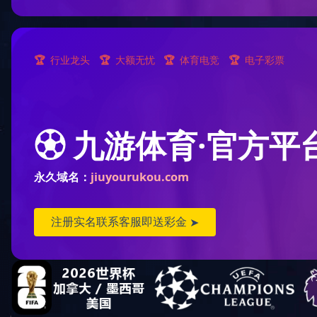
关键词：
云南冷库
云南冷库价格
云南冷库工
ky体育(中国)官方网站
当前位置：
首页
制冷制热工程
制冷设备
制冷材料
制冷工具
电控柜/温控器
产品介
冷冻油