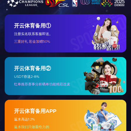
1105409420@qq.com
圆形冷却塔
地址：云南昆明市盘龙区二环
东路473号
相关新闻
制冷设备的四大件是什么
制冷设备需要生产许可证吗
冷库制冷设备要用哪种规格的
制冷设备常见故障及解决方案
首页
关于我们
ky体育(中国)官方网站
ky体育(中国)官方网站
新闻资讯
ky体育(中国)官方网站
网站地图
XML
Copyright©
www.massimogh.com
(
点击复制
)ky体育(中国)官方网站
云南制冷设备怎么样？云南制冷剂哪家便宜？云南冷库工程哪家好？ky体
热门城市推广: Powered by
备案号：
滇ICP备14001352号-1