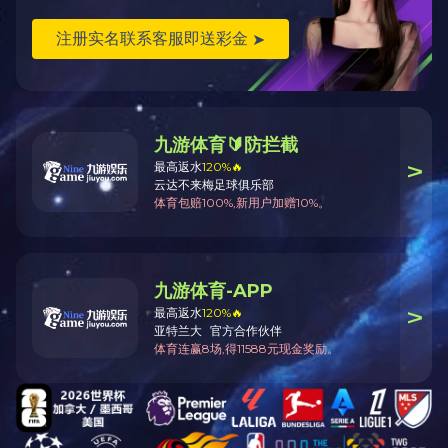
清洗剂
相关标签：
云南制冷剂
,
制冷剂
,
新闻中心
相关产品
行业新闻
公司新闻
常见问题
ky体育(中国)官方网站
科慕R507
咨询热线
13888709601
相关新闻
全国售后热线：
13888709601
云南制冷剂的种类，哪种好用
邮箱：
制冷剂有哪些，可以达到什么效果