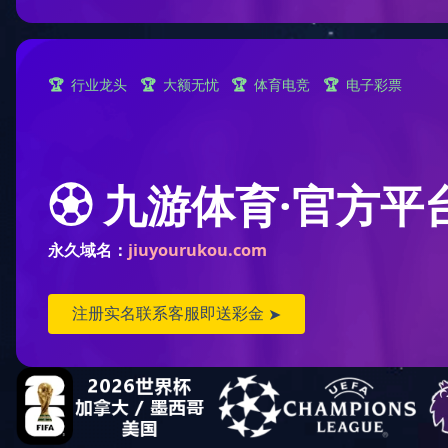
关键词：
云南冷库
云南冷库价格
云南冷库工
ky体育(中国)官方网站
当前位置：
首页
制冷制热工程
制冷设备
制冷材料
制冷工具
系统内有
电控柜/温控器
置;节流
具有冷却
冷冻油
漏）,氨