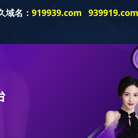
冷剂，云南冷库工程等相关的展示和信息更新，欢迎您的收藏。
云南冷库安装品牌企业
优质冷库，做足"面子"
国)官方
ky体育(中国)官方
新闻资讯
ky体育(中国)官方
网站
网站