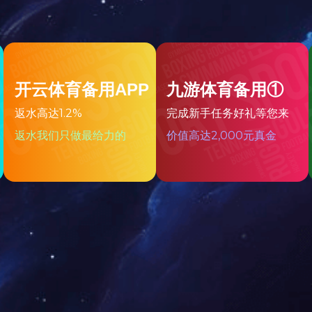
与冷凝温度、蒸发压力与蒸发温度呈对应关系蒸发温度和压力随要求的
近似.冷凝温度和压力随冷却介质的温度及其流动情况而定.一般情况下,对于
最高不超过1.8MPa（表压）.运行中,冷凝压力与压缩机的排气压力、储
式冷凝器冷却水的水压应在0.12MPa以上,且必须保证一定的进水温度
和迎风面风速.用手触摸卧式壳管式冷凝器的外壳,应感到上部热下部凉.立式
为4～6℃.
制冷剂的液位符合要求.正常工作时储液器的液面应在液面指示器的1/3～
回油的油分离器的自动回油管,应时冷时热,一般冷热周期为1h左右.制
热,其前后不应有明显的温差,更不能出现结霜和结露现象,否则就是堵塞.
体结霜或结露均匀,进口处不能出现浓厚结霜.制冷剂液体经过节流阀时,
保护装置,如安全阀、旁通阀等应启闭灵活,而各控制装置,如压力控制器
.压力表指针应相对稳定,指针灵活.温度计指示正确.
昆明冷库压缩机结霜原因分析及解决方案
下一条：
根据
云南制冷设备
,
云南制冷设备安装
,
云南制冷设备维修
,