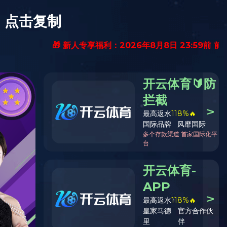
13888709601
定制热线：
定制您的冷库安装专属方案