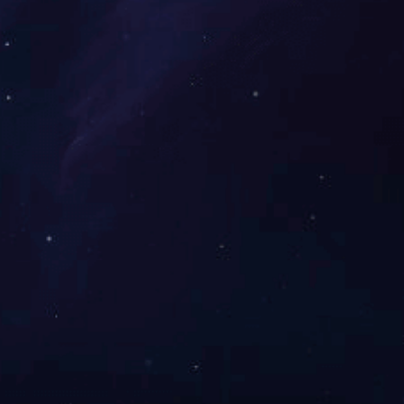
设备厂家批发
云南制冷设备哪家好
的四大件是什么
2024-04-30
2021云南制冷设备
制冷剂的型号有哪些
2017-10-30
云南制冷剂中低温试
里的冷藏霜如何清理?
2017-08-25
【热点新闻】2017
的安装为什么要考虑现场环境?
使用云南冷库制冷设
2017-02-28